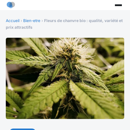
Accueil
›
Bien-etre
›
Fleurs de chanvre bio : qualité, variété et
prix attractifs